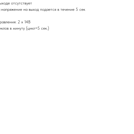
ыходе отсутствует
:напряжение на выход подается в течение 5 сек
авления: 2 х 14В
клов в минуту (цикл=5 сек.)