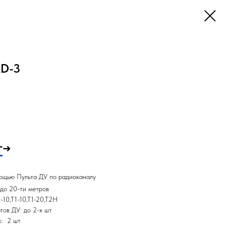
RD-3
г
➜
ощью Пульта ДУ по радиоканалу
 до 20-ти метров
10,Т1-10,Т1-20,Т2Н
тов ДУ: до 2-х шт
к: 2 шт